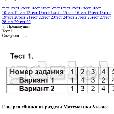
тест 1
тест 2
тест 3
тест 4
тест 5
тест 6
тест 7
тест 8
тест 9
тест
10
тест 11
тест 12
тест 13
тест 14
тест 15
тест 16
тест 17
тест 18
тест
19
тест 20
тест 21
тест 22
тест 23
тест 24
тест 25
тест 26
тест 27
тест
28
тест 29
тест 30
← Предыдущая
Тест 1
Следующая →
Еще решебники из раздела Математика 5 класс