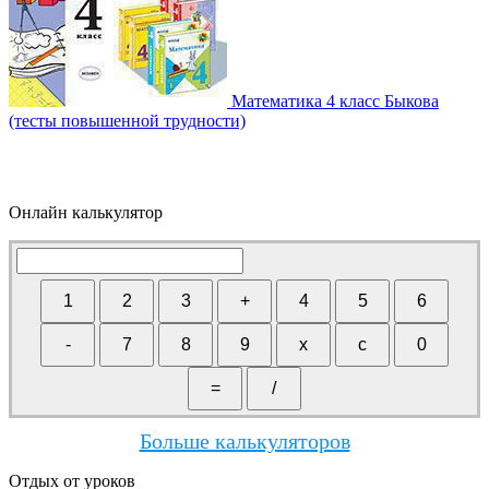
Математика 4 класс Быкова
(тесты повышенной трудности)
Онлайн калькулятор
Больше калькуляторов
Отдых от уроков