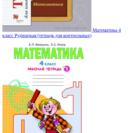
Математика 4
класс Рудницкая (тетрадь для контрольных)