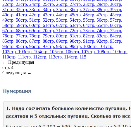
22
стр. 23
стр. 24
стр. 25
стр. 26
стр. 27
стр. 28
стр. 29
стр. 30
стр.
31
стр. 32
стр. 33
стр. 34
стр. 35
стр. 36
стр. 37
стр. 38
стр. 39
стр.
40
стр. 41
стр. 42
стр. 43
стр. 44
стр. 45
стр. 46
стр. 47
стр. 48
стр.
49
стр. 50
стр. 51
стр. 52
стр. 53
стр. 54
стр. 55
стр. 56
стр. 57
стр.
58
стр. 59
стр. 60
стр. 61
стр. 62
стр. 63
стр. 64
стр. 65
стр. 66
стр.
67
стр. 68
стр. 69
стр. 70
стр. 71
стр. 72
стр. 73
стр. 74
стр. 75
стр.
76
стр. 77
стр. 78
стр. 79
стр. 80
стр. 81
стр. 82
стр. 83
стр. 84
стр.
85
стр. 86
стр. 87
стр. 88
стр. 89
стр. 90
стр. 91
стр. 92
стр. 93
стр.
94
стр. 95
стр. 96
стр. 97
стр. 98
стр. 99
стр. 100
стр. 101
стр.
102
стр. 103
стр. 104
стр. 105
стр. 106
стр. 107
стр. 108
стр. 109
стр.
110
стр. 111
стр. 112
стр. 113
стр. 114
стр. 115
← Предыдущая
стр. 4
Следующая →