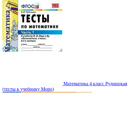
Математика 4 класс Рудницкая
(тесты к учебнику Моро)