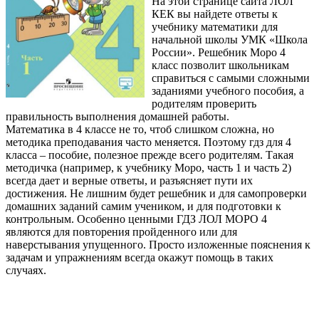
На этой странице сайта ЛОЛ
КЕК вы найдете ответы к
учебнику математики для
начальной школы УМК «Школа
России». Решебник Моро 4
класс позволит школьникам
справиться с самыми сложными
заданиями учебного пособия, а
родителям проверить
правильность выполнения домашней работы.
Математика в 4 классе не то, чтоб слишком сложна, но
методика преподавания часто меняется. Поэтому гдз для 4
класса – пособие, полезное прежде всего родителям. Такая
методичка (например, к учебнику Моро, часть 1 и часть 2)
всегда дает и верные ответы, и разъясняет пути их
достижения. Не лишним будет решебник и для самопроверки
домашних заданий самим учеником, и для подготовки к
контрольным. Особенно ценными ГДЗ ЛОЛ МОРО 4
являются для повторения пройденного или для
наверстывания упущенного. Просто изложенные пояснения к
задачам и упражнениям всегда окажут помощь в таких
случаях.