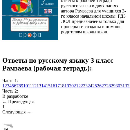
ответы к рабочей тетради
русского языка в двух частях
автора Рамзаева для учащихся 3-
го класса начальной школы. ГДЗ
ЛОЛ предназначены только для
проверки и созданы в помощь
родителям школьников.
Ответы по русскому языку 3 класс
Рамзаева (рабочая тетрадь):
Часть 1:
1
2
3
4
5
6
7
8
9
10
11
12
13
14
15
16
17
18
19
20
21
22
23
24
25
26
27
28
29
30
31
32
Часть 2:
В разработке
← Предыдущая
1
Следующая →