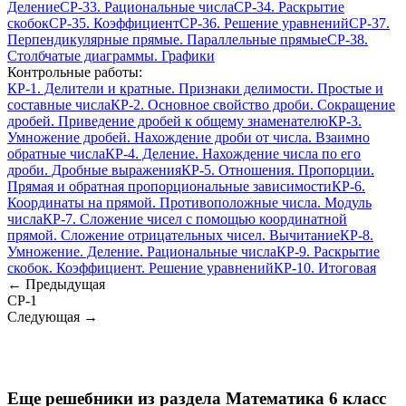
Деление
СР-33. Рациональные числа
СР-34. Раскрытие
скобок
СР-35. Коэффициент
СР-36. Решение уравнений
СР-37.
Перпендикулярные прямые. Параллельные прямые
СР-38.
Столбчатые диаграммы. Графики
Контрольные работы:
КР-1. Делители и кратные. Признаки делимости. Простые и
составные числа
КР-2. Основное свойство дроби. Сокращение
дробей. Приведение дробей к общему знаменателю
КР-3.
Умножение дробей. Нахождение дроби от числа. Взаимно
обратные числа
КР-4. Деление. Нахождение числа по его
дроби. Дробные выражения
КР-5. Отношения. Пропорции.
Прямая и обратная пропорциональные зависимости
КР-6.
Координаты на прямой. Противоположные числа. Модуль
числа
КР-7. Сложение чисел с помощью координатной
прямой. Сложение отрицательных чисел. Вычитание
КР-8.
Умножение. Деление. Рациональные числа
КР-9. Раскрытие
скобок. Коэффициент. Решение уравнений
КР-10. Итоговая
← Предыдущая
СР-1
Следующая →
Еще решебники из раздела Математика 6 класс