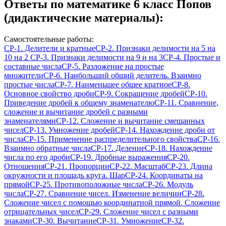
Ответы по математике 6 класс Попов
(дидактические материалы):
Самостоятельные работы:
СР-1. Делители и кратные
СР-2. Признаки делимости на 5 на
10 на 2
СР-3. Признаки делимости на 9 и на 3
СР-4. Простые и
составные числа
СР-5. Разложение на простые
множители
СР-6. Наибольший общий делитель. Взаимно
простые числа
СР-7. Наименьшее общее кратное
СР-8.
Основное свойство дроби
СР-9. Сокращение дробей
СР-10.
Приведение дробей к общему знаменателю
СР-11. Сравнение,
сложение и вычитание дробей с разными
знаменателями
СР-12. Сложение и вычитание смешанных
чисел
СР-13. Умножение дробей
СР-14. Нахождение дроби от
числа
СР-15. Применение распределительного свойства
СР-16.
Взаимно обратные числа
СР-17. Деление
СР-18. Нахождение
числа по его дроби
СР-19. Дробные выражения
СР-20.
Отношения
СР-21. Пропорции
СР-22. Масштаб
СР-23. Длина
окружности и площадь круга. Шар
СР-24. Координаты на
прямой
СР-25. Противоположные числа
СР-26. Модуль
числа
СР-27. Сравнение чисел. Изменение величин
СР-28.
Сложение чисел с помощью координатной прямой. Сложение
отрицательных чисел
СР-29. Сложение чисел с разными
знаками
СР-30. Вычитание
СР-31. Умножение
СР-32.