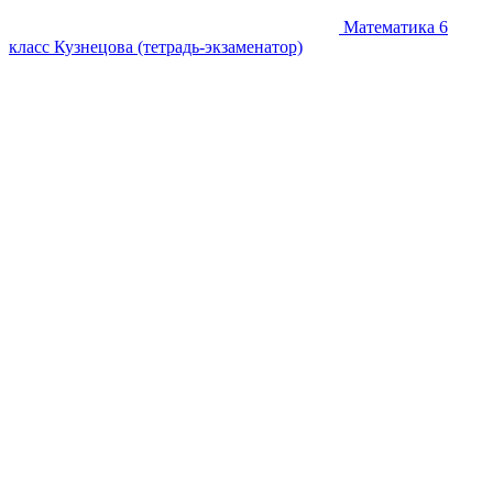
Математика 6
класс Кузнецова (тетрадь-экзаменатор)