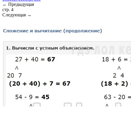
← Предыдущая
стр. 4
Следующая →