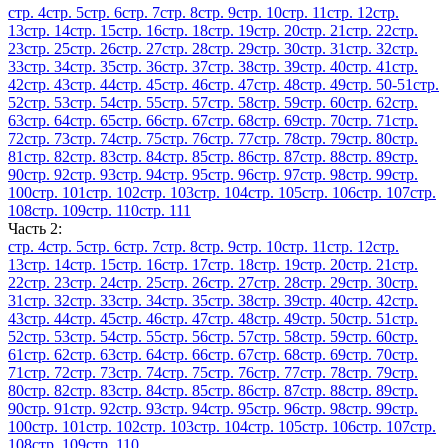
стр. 4
стр. 5
стр. 6
стр. 7
стр. 8
стр. 9
стр. 10
стр. 11
стр. 12
стр.
13
стр. 14
стр. 15
стр. 16
стр. 18
стр. 19
стр. 20
стр. 21
стр. 22
стр.
23
стр. 25
стр. 26
стр. 27
стр. 28
стр. 29
стр. 30
стр. 31
стр. 32
стр.
33
стр. 34
стр. 35
стр. 36
стр. 37
стр. 38
стр. 39
стр. 40
стр. 41
стр.
42
стр. 43
стр. 44
стр. 45
стр. 46
стр. 47
стр. 48
стр. 49
стр. 50-51
стр.
52
стр. 53
стр. 54
стр. 55
стр. 57
стр. 58
стр. 59
стр. 60
стр. 62
стр.
63
стр. 64
стр. 65
стр. 66
стр. 67
стр. 68
стр. 69
стр. 70
стр. 71
стр.
72
стр. 73
стр. 74
стр. 75
стр. 76
стр. 77
стр. 78
стр. 79
стр. 80
стр.
81
стр. 82
стр. 83
стр. 84
стр. 85
стр. 86
стр. 87
стр. 88
стр. 89
стр.
90
стр. 92
стр. 93
стр. 94
стр. 95
стр. 96
стр. 97
стр. 98
стр. 99
стр.
100
стр. 101
стр. 102
стр. 103
стр. 104
стр. 105
стр. 106
стр. 107
стр.
108
стр. 109
стр. 110
стр. 111
Часть 2:
стр. 4
стр. 5
стр. 6
стр. 7
стр. 8
стр. 9
стр. 10
стр. 11
стр. 12
стр.
13
стр. 14
стр. 15
стр. 16
стр. 17
стр. 18
стр. 19
стр. 20
стр. 21
стр.
22
стр. 23
стр. 24
стр. 25
стр. 26
стр. 27
стр. 28
стр. 29
стр. 30
стр.
31
стр. 32
стр. 33
стр. 34
стр. 35
стр. 38
стр. 39
стр. 40
стр. 42
стр.
43
стр. 44
стр. 45
стр. 46
стр. 47
стр. 48
стр. 49
стр. 50
стр. 51
стр.
52
стр. 53
стр. 54
стр. 55
стр. 56
стр. 57
стр. 58
стр. 59
стр. 60
стр.
61
стр. 62
стр. 63
стр. 64
стр. 66
стр. 67
стр. 68
стр. 69
стр. 70
стр.
71
стр. 72
стр. 73
стр. 74
стр. 75
стр. 76
стр. 77
стр. 78
стр. 79
стр.
80
стр. 82
стр. 83
стр. 84
стр. 85
стр. 86
стр. 87
стр. 88
стр. 89
стр.
90
стр. 91
стр. 92
стр. 93
стр. 94
стр. 95
стр. 96
стр. 98
стр. 99
стр.
100
стр. 101
стр. 102
стр. 103
стр. 104
стр. 105
стр. 106
стр. 107
стр.
108
стр. 109
стр. 110