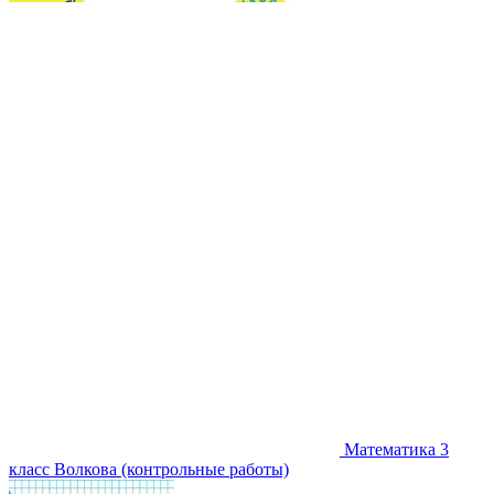
Математика 3
класс Волкова (контрольные работы)