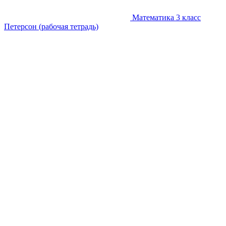
Математика 3 класс
Петерсон (рабочая тетрадь)