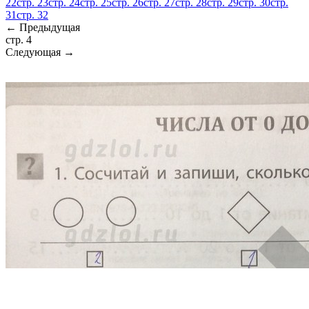
22
стр. 23
стр. 24
стр. 25
стр. 26
стр. 27
стр. 28
стр. 29
стр. 30
стр.
31
стр. 32
← Предыдущая
стр. 4
Следующая →