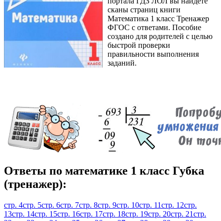
портала ГДЗ ЛОЛ вы найдете
сканы страниц книги
Математика 1 класс Тренажер
ФГОС с ответами. Пособие
создано для родителей с целью
быстрой проверки
правильности выполнения
заданий.
Ответы по математике 1 класс Губка
(тренажер):
стр. 4
стр. 5
стр. 6
стр. 7
стр. 8
стр. 9
стр. 10
стр. 11
стр. 12
стр.
13
стр. 14
стр. 15
стр. 16
стр. 17
стр. 18
стр. 19
стр. 20
стр. 21
стр.