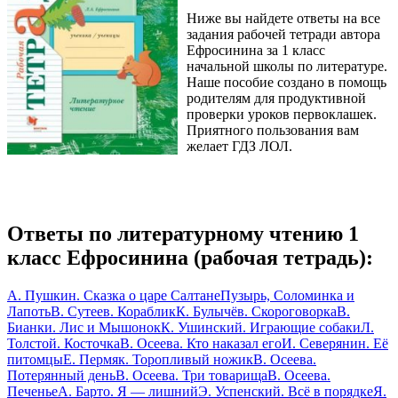
Ниже вы найдете ответы на все
задания рабочей тетради автора
Ефросинина за 1 класс
начальной школы по литературе.
Наше пособие создано в помощь
родителям для продуктивной
проверки уроков первоклашек.
Приятного пользования вам
желает ГДЗ ЛОЛ.
Ответы по литературному чтению 1
класс Ефросинина (рабочая тетрадь):
А. Пушкин. Сказка о царе Салтане
Пузырь, Соломинка и
Лапоть
В. Сутеев. Кораблик
К. Булычёв. Скороговорка
В.
Бианки. Лис и Мышонок
К. Ушинский. Играющие собаки
Л.
Толстой. Косточка
В. Осеева. Кто наказал его
И. Северянин. Её
питомцы
Е. Пермяк. Торопливый ножик
В. Осеева.
Потерянный день
В. Осеева. Три товарища
В. Осеева.
Печенье
А. Барто. Я — лишний
Э. Успенский. Всё в порядке
Я.