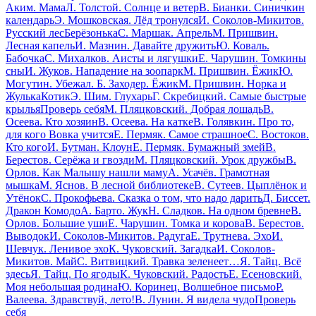
Аким. Мама
Л. Толстой. Солнце и ветер
В. Бианки. Синичкин
календарь
Э. Мошковская. Лёд тронулся
И. Соколов-Микитов.
Русский лес
Берёзонька
С. Маршак. Апрель
М. Пришвин.
Лесная капель
И. Мазнин. Давайте дружить
Ю. Коваль.
Бабочка
С. Михалков. Аисты и лягушки
Е. Чарушин. Томкины
сны
И. Жуков. Нападение на зоопарк
М. Пришвин. Ёжик
Ю.
Могутин. Убежал. Б. Заходер. Ёжик
М. Пришвин. Норка и
Жулька
Котик
Э. Шим. Глухарь
Г. Скребицкий. Самые быстрые
крылья
Проверь себя
М. Пляцковский. Добрая лошадь
В.
Осеева. Кто хозяин
В. Осеева. На катке
В. Голявкин. Про то,
для кого Вовка учится
Е. Пермяк. Самое страшное
С. Востоков.
Кто кого
И. Бутман. Клоун
Е. Пермяк. Бумажный змей
В.
Берестов. Серёжа и гвозди
М. Пляцковский. Урок дружбы
В.
Орлов. Как Малышу нашли маму
А. Усачёв. Грамотная
мышка
М. Яснов. В лесной библиотеке
В. Сутеев. Цыплёнок и
Утёнок
С. Прокофьева. Сказка о том, что надо дарить
Д. Биссет.
Дракон Комодо
А. Барто. Жук
Н. Сладков. На одном бревне
В.
Орлов. Большие уши
Е. Чарушин. Томка и корова
В. Берестов.
Выводок
И. Соколов-Микитов. Радуга
Е. Трутнева. Эхо
И.
Шевчук. Ленивое эхо
К. Чуковский. Загадка
И. Соколов-
Микитов. Май
С. Витвицкий. Травка зеленеет…
Я. Тайц. Всё
здесь
Я. Тайц. По ягоды
К. Чуковский. Радость
Е. Есеновский.
Моя небольшая родина
Ю. Коринец. Волшебное письмо
Р.
Валеева. Здравствуй, лето!
В. Лунин. Я видела чудо
Проверь
себя