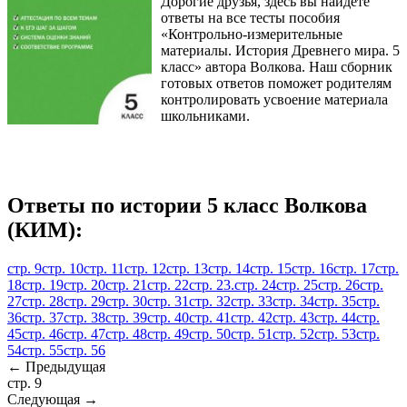
Дорогие друзья, здесь вы найдете
ответы на все тесты пособия
«Контрольно-измерительные
материалы. История Древнего мира. 5
класс» автора Волкова. Наш сборник
готовых ответов поможет родителям
контролировать усвоение материала
школьниками.
Ответы по истории 5 класс Волкова
(КИМ):
стр. 9
стр. 10
стр. 11
стр. 12
стр. 13
стр. 14
стр. 15
стр. 16
стр. 17
стр.
18
стр. 19
стр. 20
стр. 21
стр. 22
стр. 23.
стр. 24
стр. 25
стр. 26
стр.
27
стр. 28
стр. 29
стр. 30
стр. 31
стр. 32
стр. 33
стр. 34
стр. 35
стр.
36
стр. 37
стр. 38
стр. 39
стр. 40
стр. 41
стр. 42
стр. 43
стр. 44
стр.
45
стр. 46
стр. 47
стр. 48
стр. 49
стр. 50
стр. 51
стр. 52
стр. 53
стр.
54
стр. 55
стр. 56
← Предыдущая
стр. 9
Следующая →