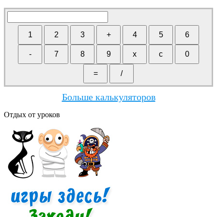
Больше калькуляторов
Отдых от уроков