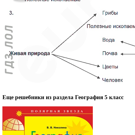
Еще решебники из раздела География 5 класс