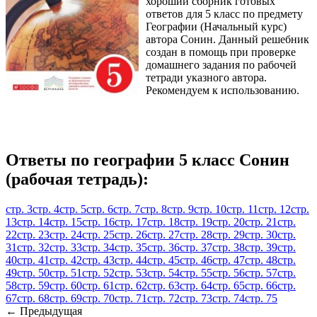
хороший сборник готовых
ответов для 5 класс по предмету
Географии (Начальный курс)
автора Сонин. Данный решебник
создан в помощь при проверке
домашнего задания по рабочей
тетради указного автора.
Рекомендуем к использованию.
Ответы по географии 5 класс Сонин
(рабочая тетрадь):
стр. 3
стр. 4
стр. 5
стр. 6
стр. 7
стр. 8
стр. 9
стр. 10
стр. 11
стр. 12
стр.
13
стр. 14
стр. 15
стр. 16
стр. 17
стр. 18
стр. 19
стр. 20
стр. 21
стр.
22
стр. 23
стр. 24
стр. 25
стр. 26
стр. 27
стр. 28
стр. 29
стр. 30
стр.
31
стр. 32
стр. 33
стр. 34
стр. 35
стр. 36
стр. 37
стр. 38
стр. 39
стр.
40
стр. 41
стр. 42
стр. 43
стр. 44
стр. 45
стр. 46
стр. 47
стр. 48
стр.
49
стр. 50
стр. 51
стр. 52
стр. 53
стр. 54
стр. 55
стр. 56
стр. 57
стр.
58
стр. 59
стр. 60
стр. 61
стр. 62
стр. 63
стр. 64
стр. 65
стр. 66
стр.
67
стр. 68
стр. 69
стр. 70
стр. 71
стр. 72
стр. 73
стр. 74
стр. 75
← Предыдущая