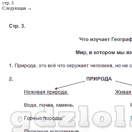
стр. 3
Следующая →