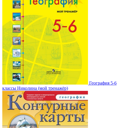
География 5-6
классы Николина (мой тренажёр)