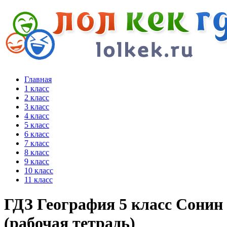
Главная
1 класс
2 класс
3 класс
4 класс
5 класс
6 класс
7 класс
8 класс
9 класс
10 класс
11 класс
ГДЗ География 5 класс Сонин
(рабочая тетрадь)