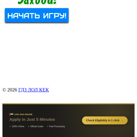
© 2026
ГДЗ ЛОЛ КЕК