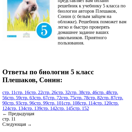
представляет вам онлайн
решебник к учебнику 5 класса по
биологии авторов Плешаков,
Сонин (с белым зайцем на
обложке). Решебник поможет вам
легко и быстро проверять
домашнее задание ваших
школьников. Приятного
пользования.
Ответы по биологии 5 класс
Плешаков, Сонин:
стр. 11
стр. 16
стр. 22
стр. 26
стр. 32
стр. 38
стр. 46
стр. 48
стр.
56
стр. 59
стр. 63
стр. 67
стр. 72
стр. 75
стр. 78
стр. 82
стр. 87
стр.
90
стр. 93
стр. 96
стр. 99
стр. 101
стр. 108
стр. 114
стр. 120
стр.
124
стр. 134
стр. 139
стр. 142
стр. 145
стр. 152
← Предыдущая
стр. 11
Следующая →